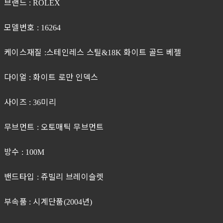
브랜드
: ROLEX
모델번호
: 16264
케이스재질
스테인레스 스틸
화이트 골드 베젤
:
&18K
다이얼
화이트 로만 인덱스
:
사이즈
미리
: 36
무브먼트
오토매틱 무브먼트
:
방수
: 100M
밴드타입
쥬빌리 브레이슬렛
:
부속품
시계단품
년
:
(2004
)