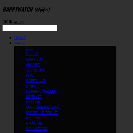
HAPPYWATCH 양금사
LOG IN
로그인
HOME
WATCH
ALL
ROLEX
CARTIER
OMEGA
TAGHEUER
IWC
BREITLING
PIAGET
FRANCK MULLER
HUBLOT
BVLGARI
OFFICINE PANERA
JAEGER LE COULT
CHOPARD
CHAUMET
BELL&ROSS