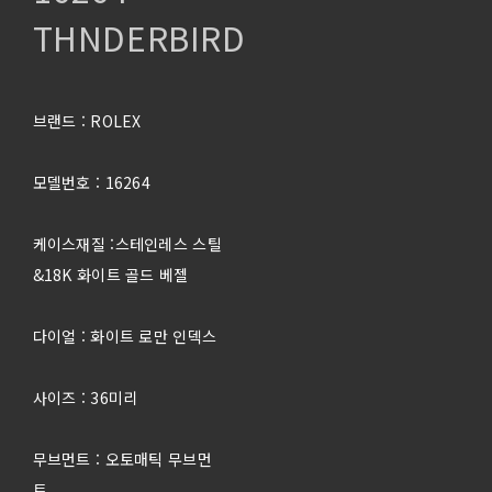
THNDERBIRD
브랜드 : ROLEX
모델번호 : 16264
케이스재질 :스테인레스 스틸
&18K 화이트 골드 베젤
다이얼 : 화이트 로만 인덱스
사이즈 : 36미리
무브먼트 : 오토매틱 무브먼
트