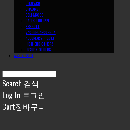
CHOPARD
CHAUMET
BELL&ROSS
PATEK PHILIPPE
BREGUET
VACHERON-CONSTA
AUDEMARS PIGUET
HIGH-END OTHERS
LUXURY OTHERS
A/S 및 문의
Search
검색
Log In
로그인
Cart
장바구니