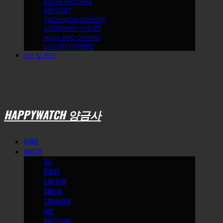
PATEK PHILIPPE
BREGUET
VACHERON-CONSTA
AUDEMARS PIGUET
HIGH-END OTHERS
LUXURY OTHERS
A/S 및 문의
HAPPYWATCH 양금사
HOME
WATCH
ALL
ROLEX
CARTIER
OMEGA
TAGHEUER
IWC
BREITLING