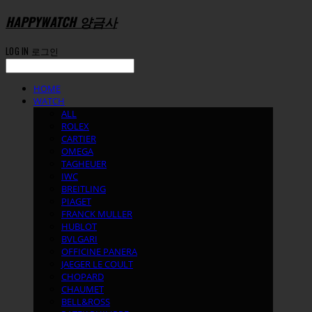
HAPPYWATCH 양금사
LOG IN
로그인
HOME
WATCH
ALL
ROLEX
CARTIER
OMEGA
TAGHEUER
IWC
BREITLING
PIAGET
FRANCK MULLER
HUBLOT
BVLGARI
OFFICINE PANERA
JAEGER LE COULT
CHOPARD
CHAUMET
BELL&ROSS