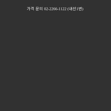
가격 문의
내선
번
02-2266-1122 (
1
)