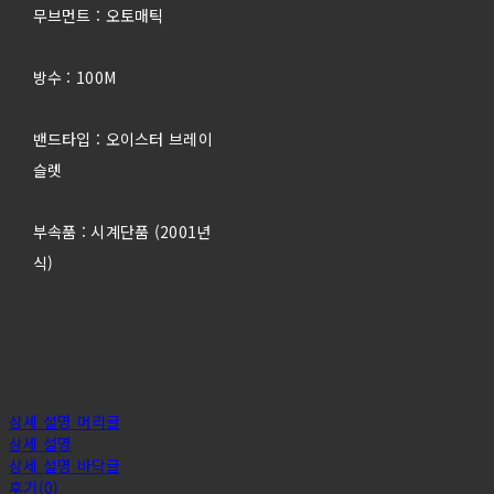
무브먼트 : 오토매틱
방수 : 100M
밴드타입 : 오이스터 브레이
슬렛
부속품 : 시계단품 (2001년
식)
상세 설명 머리글
상세 설명
상세 설명 바닥글
후기(0)