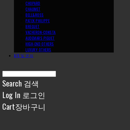
CHOPARD
CHAUMET
BELL&ROSS
PATEK PHILIPPE
BREGUET
VACHERON-CONSTA
AUDEMARS PIGUET
HIGH-END OTHERS
LUXURY OTHERS
A/S 및 문의
Search
검색
Log In
로그인
Cart
장바구니