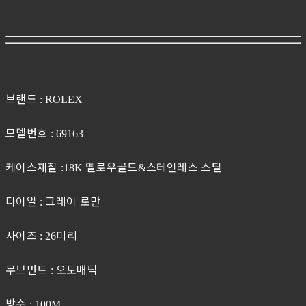
브랜드
: ROLEX
모델번호
: 69163
케이스재질
옐로우골드
스테인레스 스틸
:18K
&
다이얼
그레이 로만
:
사이즈
미리
: 26
무브먼트
오토매틱
:
방수
: 100M