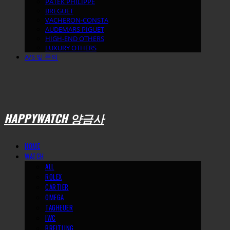
PATEK PHILIPPE
BREGUET
VACHERON-CONSTA
AUDEMARS PIGUET
HIGH-END OTHERS
LUXURY OTHERS
A/S 및 문의
HAPPYWATCH 양금사
HOME
WATCH
ALL
ROLEX
CARTIER
OMEGA
TAGHEUER
IWC
BREITLING